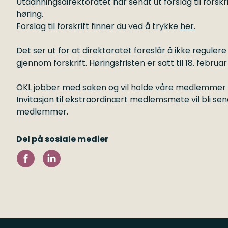
Utdanningsdirektoratet har sendt ut forslag til forskr
høring.
Forslag til forskrift finner du ved å trykke
her.
Det ser ut for at direktoratet foreslår å ikke regul
gjennom forskrift. Høringsfristen er satt til 18. februa
OKL jobber med saken og vil holde våre medlemmer
Invitasjon til ekstraordinært medlemsmøte vil bli sen
medlemmer.
Del på sosiale medier