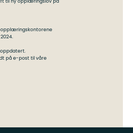
ift til ny opplæringslov på
ere opplæringskontorene
r 2024.
 oppdatert.
dt på e-post til våre