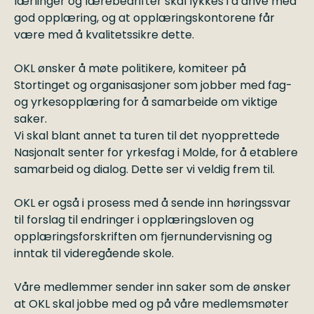
lærlinger og lærebedrifter skal lykkes i å drive med
god opplæring, og at opplæringskontorene får
være med å kvalitetssikre dette.
OKL ønsker å møte politikere, komiteer på
Stortinget og organisasjoner som jobber med fag-
og yrkesopplæring for å samarbeide om viktige
saker.
Vi skal blant annet ta turen til det nyopprettede
Nasjonalt senter for yrkesfag i Molde, for å etablere
samarbeid og dialog. Dette ser vi veldig frem til.
OKL er også i prosess med å sende inn høringssvar
til forslag til endringer i opplæringsloven og
opplæringsforskriften om fjernundervisning og
inntak til videregående skole.
Våre medlemmer sender inn saker som de ønsker
at OKL skal jobbe med og på våre medlemsmøter