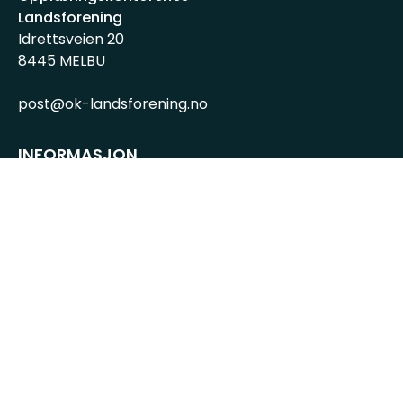
Landsforening
Idrettsveien 20
8445 MELBU
post@ok-landsforening.no
INFORMASJON
Personvernserklæring
Cookies informasjon
Getynet CMS
| Webdesign og webutvikling av
DCode