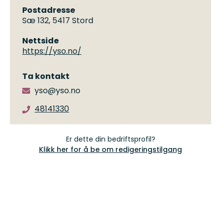
Postadresse
Sæ 132, 5417 Stord
Nettside
https://yso.no/
Ta kontakt
yso@yso.no
48141330
Er dette din bedriftsprofil?
Klikk her for å be om redigeringstilgang