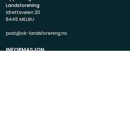
Landsforening
Idrettsveien 20
8445 MELBU
post@ok-landsforening.no
INFORMASJON
Personvernserklæring
Cookies informasjon
Getynet CMS
| Webdesign og webutvikling av
DCode