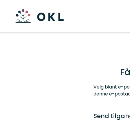
Få
Velg blant e-pos
denne e-postadr
Send tilgang