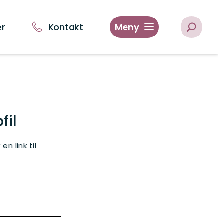
er
Kontakt
Meny
fil
n link til