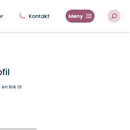
er
Kontakt
Meny
fil
n link til