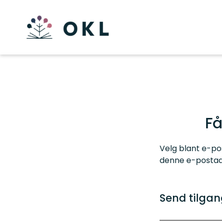
Få
Velg blant e-pos
denne e-postadr
Send tilgang