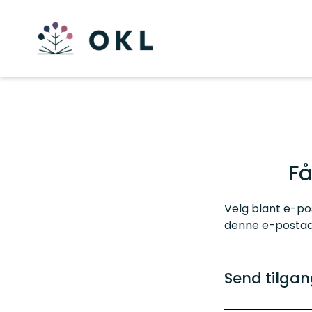
Få
Velg blant e-pos
denne e-postadr
Send tilgang