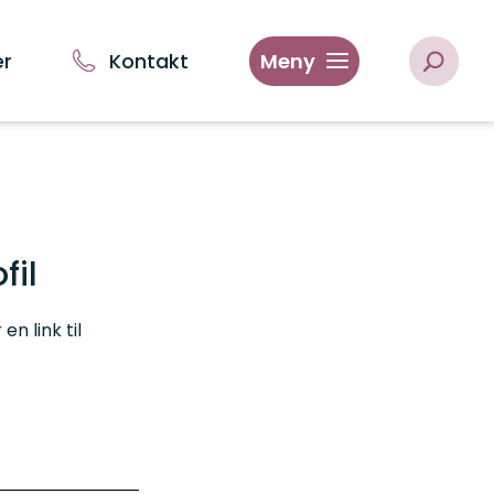
er
Kontakt
Meny
fil
n link til