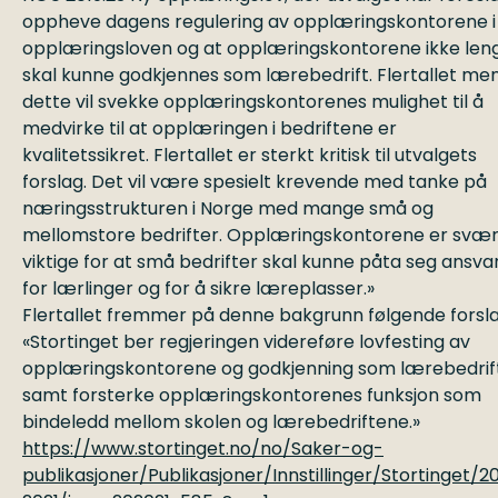
oppheve dagens regulering av opplæringskontorene i
opplæringsloven og at opplæringskontorene ikke len
skal kunne godkjennes som lærebedrift. Flertallet me
dette vil svekke opplæringskontorenes mulighet til å
medvirke til at opplæringen i bedriftene er
kvalitetssikret. Flertallet er sterkt kritisk til utvalgets
forslag. Det vil være spesielt krevende med tanke på
næringsstrukturen i Norge med mange små og
mellomstore bedrifter. Opplæringskontorene er svær
viktige for at små bedrifter skal kunne påta seg ansva
for lærlinger og for å sikre læreplasser.»
Flertallet fremmer på denne bakgrunn følgende forsla
«Stortinget ber regjeringen videreføre lovfesting av
opplæringskontorene og godkjenning som lærebedrift
samt forsterke opplæringskontorenes funksjon som
bindeledd mellom skolen og lærebedriftene.»
https://www.stortinget.no/no/Saker-og-
publikasjoner/Publikasjoner/Innstillinger/Stortinget/2