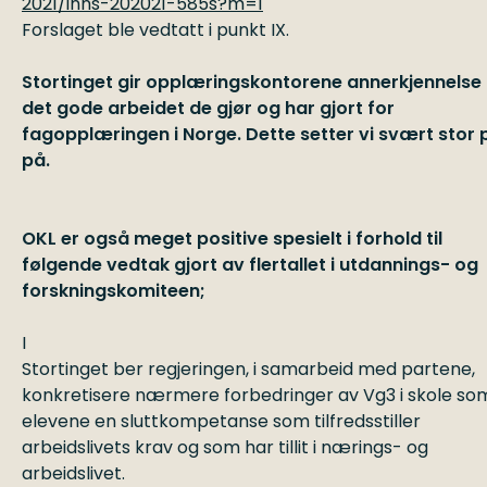
2021/inns-202021-585s?m=1
Forslaget ble vedtatt i punkt IX.
Stortinget gir opplæringskontorene annerkjennelse 
det gode arbeidet de gjør og har gjort for
fagopplæringen i Norge. Dette setter vi svært stor p
på.
OKL er også meget positive spesielt i forhold til
følgende vedtak gjort av flertallet i utdannings- og
forskningskomiteen;
I
Stortinget ber regjeringen, i samarbeid med partene,
konkretisere nærmere forbedringer av Vg3 i skole som
elevene en sluttkompetanse som tilfredsstiller
arbeidslivets krav og som har tillit i nærings- og
arbeidslivet.